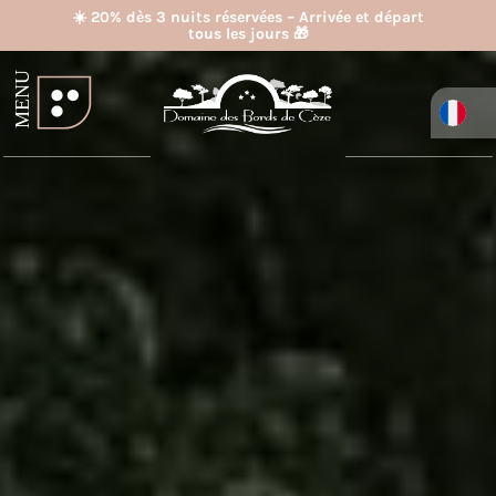
☀️ 20% dès 3 nuits réservées – Arrivée et départ
tous les jours 🎁