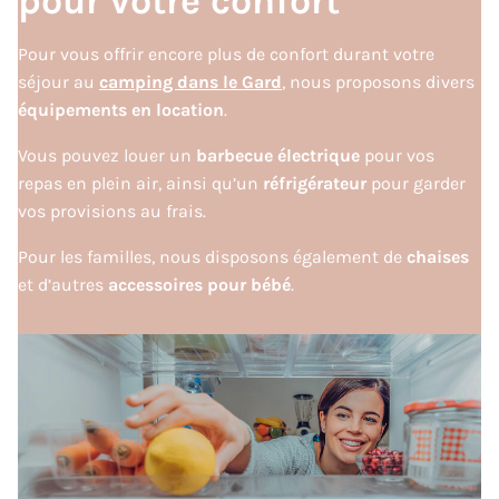
pour votre confort
Pour vous offrir encore plus de confort durant votre
séjour au
camping dans le Gard
, nous proposons divers
équipements en location
.
Vous pouvez louer un
barbecue électrique
pour vos
repas en plein air, ainsi qu’un
réfrigérateur
pour garder
vos provisions au frais.
Pour les familles, nous disposons également de
chaises
et d’autres
accessoires pour bébé
.