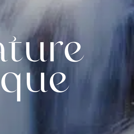
ture
ique