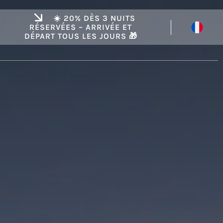
☀️ 20% DÈS 3 NUITS
RÉSERVÉES – ARRIVÉE ET
DÉPART TOUS LES JOURS 🎁