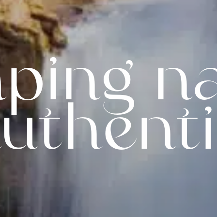
ping na
authent