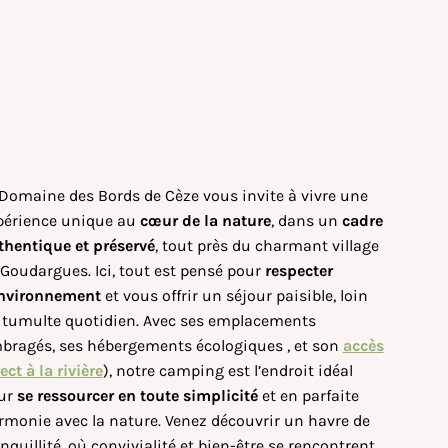
 Domaine des Bords de Cèze vous invite à vivre une
périence unique au
cœur de la nature
, dans un
cadre
thentique et préservé
, tout près du charmant village
 Goudargues. Ici, tout est pensé pour
respecter
environnement
et vous offrir un séjour paisible, loin
 tumulte quotidien. Avec ses emplacements
bragés, ses hébergements écologiques , et son
accès
ect à la rivière
), notre camping est l’endroit idéal
ur
se ressourcer en toute simplicité
et en parfaite
rmonie avec la nature. Venez découvrir un havre de
nquillité, où convivialité et bien-être se rencontrent.