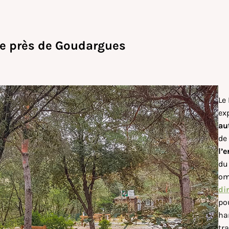
e
près de Goudargues
Le
ex
au
de
l’
du
om
dir
po
ha
tra