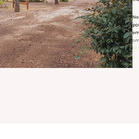
No
po
em
om
et
ca
tr
Qu
dé
pr
riv
Sa
gr
loi
: i