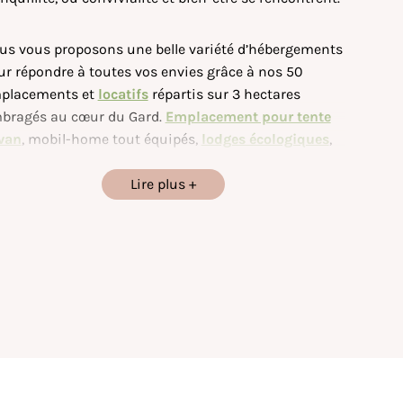
us vous proposons une belle variété d’hébergements
ur répondre à toutes vos envies grâce à nos 50
placements et
locatifs
répartis sur 3 hectares
bragés au cœur du Gard.
Emplacement pour tente
 van
, mobil-home tout équipés,
lodges écologiques
,
banes insolites
ou
chalet hôtelier
, vous saurez
ouver le logement qui vous convient.
Lire plus
e vous souhaitiez vous baigner ou simplement vous
tendre au son apaisant du courant, notre
plage
ivée
vous offre un accès privilégié à la magnifique
ière de la Cèze
.
vourez également des moments de convivialité
âce à nos différentes
installations et activités de
sirs
. Pétanque, ping-pong, jeux de société, ou lecture
l y en a pour
tous les âges et tous les goûts
! Profitez